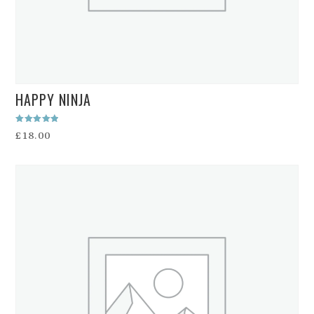
HAPPY NINJA
Rated
£
18.00
5.00
out of 5